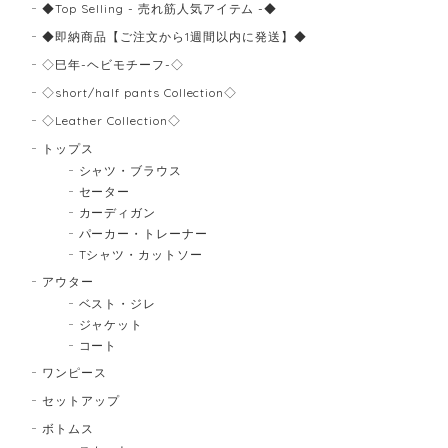
◆Top Selling - 売れ筋人気アイテム -◆
◆即納商品【ご注文から1週間以内に発送】◆
◇巳年-ヘビモチーフ-◇
◇short/half pants Collection◇
◇Leather Collection◇
トップス
シャツ・ブラウス
セーター
カーディガン
パーカー・トレーナー
Tシャツ・カットソー
アウター
ベスト・ジレ
ジャケット
コート
ワンピース
セットアップ
ボトムス