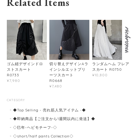
Related Items
ゴム紐デザインドロ
切り替えデザインAラ
ランダムヘム フレア
ストスカート
インシルエットプリ
スカート R0750
R0733
ーツスカート
¥10,800
R0668
¥7,980
¥7,480
CATEGORY
◆Top Selling - 売れ筋人気アイテム -◆
◆即納商品【ご注文から1週間以内に発送】◆
◇巳年-ヘビモチーフ-◇
◇short/half pants Collection◇