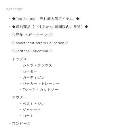
CATEGORY
◆Top Selling - 売れ筋人気アイテム -◆
◆即納商品【ご注文から1週間以内に発送】◆
◇巳年-ヘビモチーフ-◇
◇short/half pants Collection◇
◇Leather Collection◇
トップス
シャツ・ブラウス
セーター
カーディガン
パーカー・トレーナー
Tシャツ・カットソー
アウター
ベスト・ジレ
ジャケット
コート
ワンピース