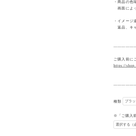
・商品の色
画面によっ
・イメージ
返品、キャ
—————
ご購入前に
https://shop
—————
種類
※「ご購入