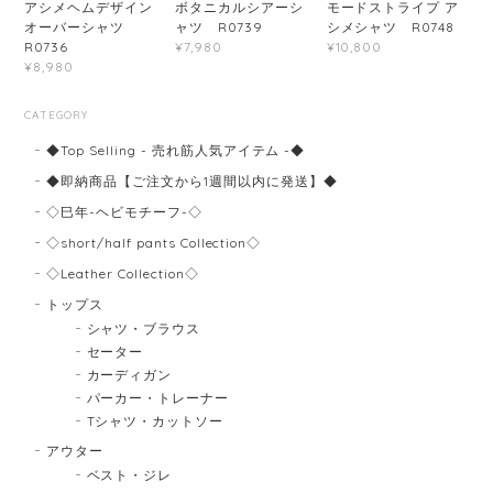
アシメヘムデザイン
ボタニカルシアーシ
モードストライプ ア
オーバーシャツ
ャツ R0739
シメシャツ R0748
R0736
¥7,980
¥10,800
¥8,980
CATEGORY
◆Top Selling - 売れ筋人気アイテム -◆
◆即納商品【ご注文から1週間以内に発送】◆
◇巳年-ヘビモチーフ-◇
◇short/half pants Collection◇
◇Leather Collection◇
トップス
シャツ・ブラウス
セーター
カーディガン
パーカー・トレーナー
Tシャツ・カットソー
アウター
ベスト・ジレ