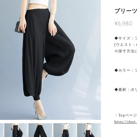
プリーツ
¥6,980
◆サイズ：
[ウエスト：
※採寸方法
◆カラー：
◆素材：ポ
・Topペー
https://shop