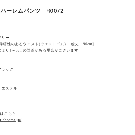
ハーレムパンツ R0072
フリー
伸縮性のあるウエスト(ウエストゴム)・ 総丈：90cm]
により1～3cmの誤差がある場合がございます
ブラック
リエステル
ジはこちら
.richroma.jp/