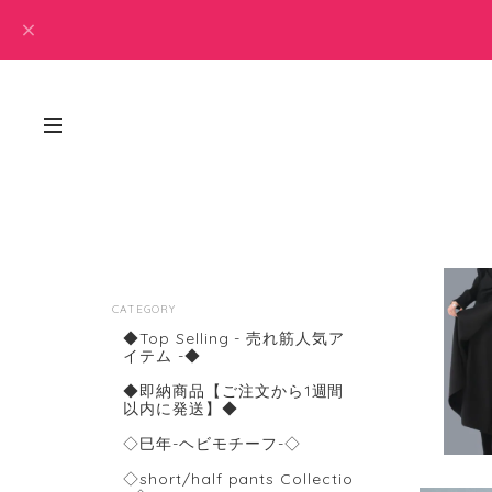
CATEGORY
◆Top Selling - 売れ筋人気ア
イテム -◆
◆即納商品【ご注文から1週間
以内に発送】◆
◇巳年-ヘビモチーフ-◇
◇short/half pants Collectio