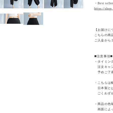
・Best sel
https://shop
【お届けに
こちらの商
ご入金から
◼️注意事項◼️
・タイミン
注文キャン
予めご了承
・こちらは
日本製とは
ごくわずか
・商品の色
画面によっ