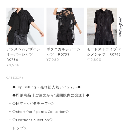
アシメヘムデザイン
ボタニカルシアーシ
モードストライプ ア
オーバーシャツ
ャツ R0739
シメシャツ R0748
R0736
¥7,980
¥10,800
¥8,980
CATEGORY
◆Top Selling - 売れ筋人気アイテム -◆
◆即納商品【ご注文から1週間以内に発送】◆
◇巳年-ヘビモチーフ-◇
◇short/half pants Collection◇
◇Leather Collection◇
トップス