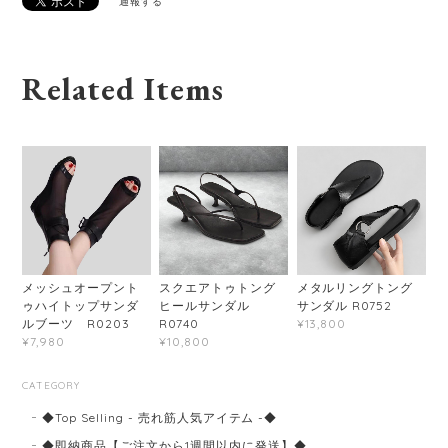
通報する
Related Items
メッシュオープント
スクエアトゥトング
メタルリングトング
ゥハイトップサンダ
ヒールサンダル
サンダル R0752
ルブーツ R0203
R0740
¥13,800
¥7,980
¥10,800
CATEGORY
◆Top Selling - 売れ筋人気アイテム -◆
◆即納商品【ご注文から1週間以内に発送】◆