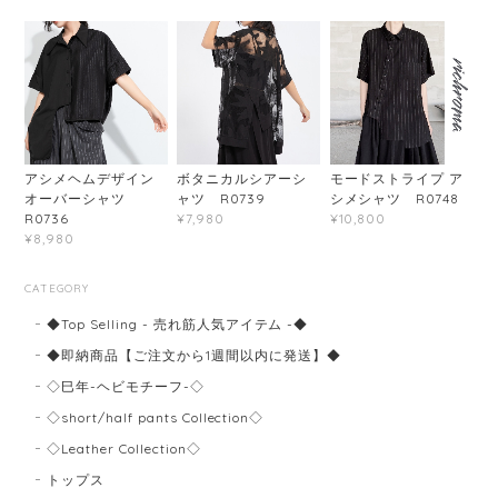
アシメヘムデザイン
ボタニカルシアーシ
モードストライプ ア
オーバーシャツ
ャツ R0739
シメシャツ R0748
R0736
¥7,980
¥10,800
¥8,980
CATEGORY
◆Top Selling - 売れ筋人気アイテム -◆
◆即納商品【ご注文から1週間以内に発送】◆
◇巳年-ヘビモチーフ-◇
◇short/half pants Collection◇
◇Leather Collection◇
トップス