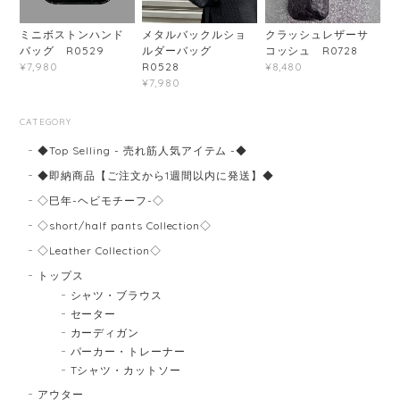
ミニボストンハンド
メタルバックルショ
クラッシュレザーサ
バッグ R0529
ルダーバッグ
コッシュ R0728
R0528
¥7,980
¥8,480
¥7,980
CATEGORY
◆Top Selling - 売れ筋人気アイテム -◆
◆即納商品【ご注文から1週間以内に発送】◆
◇巳年-ヘビモチーフ-◇
◇short/half pants Collection◇
◇Leather Collection◇
トップス
シャツ・ブラウス
セーター
カーディガン
パーカー・トレーナー
Tシャツ・カットソー
アウター