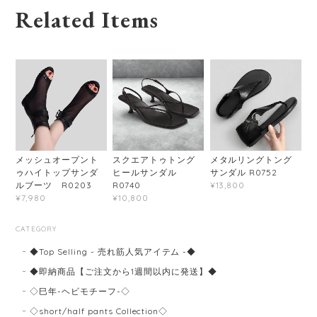
Related Items
メッシュオープント
スクエアトゥトング
メタルリングトング
ゥハイトップサンダ
ヒールサンダル
サンダル R0752
ルブーツ R0203
R0740
¥13,800
¥7,980
¥10,800
CATEGORY
◆Top Selling - 売れ筋人気アイテム -◆
◆即納商品【ご注文から1週間以内に発送】◆
◇巳年-ヘビモチーフ-◇
◇short/half pants Collection◇