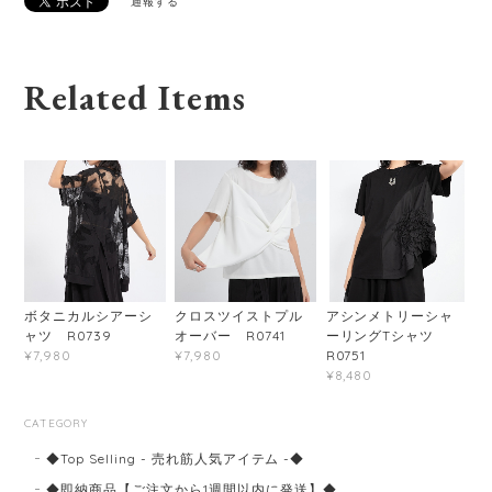
通報する
Related Items
ボタニカルシアーシ
クロスツイストプル
アシンメトリーシャ
ャツ R0739
オーバー R0741
ーリングTシャツ
R0751
¥7,980
¥7,980
¥8,480
CATEGORY
◆Top Selling - 売れ筋人気アイテム -◆
◆即納商品【ご注文から1週間以内に発送】◆