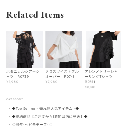
Related Items
ボタニカルシアーシ
クロスツイストプル
アシンメトリーシャ
ャツ R0739
オーバー R0741
ーリングTシャツ
R0751
¥7,980
¥7,980
¥8,480
CATEGORY
◆Top Selling - 売れ筋人気アイテム -◆
◆即納商品【ご注文から1週間以内に発送】◆
◇巳年-ヘビモチーフ-◇