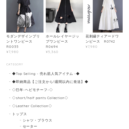
モダンデザインプリ
ホールレイヤージッ
花刺繍ティアードワ
ントワンピース
プワンピース
ンピース R0742
R0035
R0694
¥7,980
¥7,980
¥5,360
CATEGORY
◆Top Selling - 売れ筋人気アイテム -◆
◆即納商品【ご注文から1週間以内に発送】◆
◇巳年-ヘビモチーフ-◇
◇short/half pants Collection◇
◇Leather Collection◇
トップス
シャツ・ブラウス
セーター