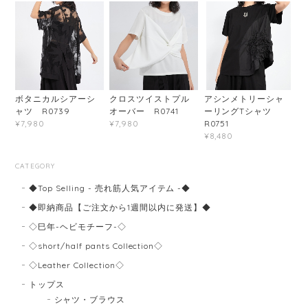
ボタニカルシアーシ
クロスツイストプル
アシンメトリーシャ
ャツ R0739
オーバー R0741
ーリングTシャツ
R0751
¥7,980
¥7,980
¥8,480
CATEGORY
◆Top Selling - 売れ筋人気アイテム -◆
◆即納商品【ご注文から1週間以内に発送】◆
◇巳年-ヘビモチーフ-◇
◇short/half pants Collection◇
◇Leather Collection◇
トップス
シャツ・ブラウス