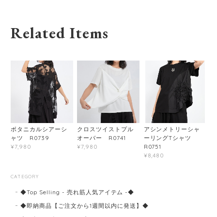
Related Items
ボタニカルシアーシ
クロスツイストプル
アシンメトリーシャ
ャツ R0739
オーバー R0741
ーリングTシャツ
R0751
¥7,980
¥7,980
¥8,480
CATEGORY
◆Top Selling - 売れ筋人気アイテム -◆
◆即納商品【ご注文から1週間以内に発送】◆