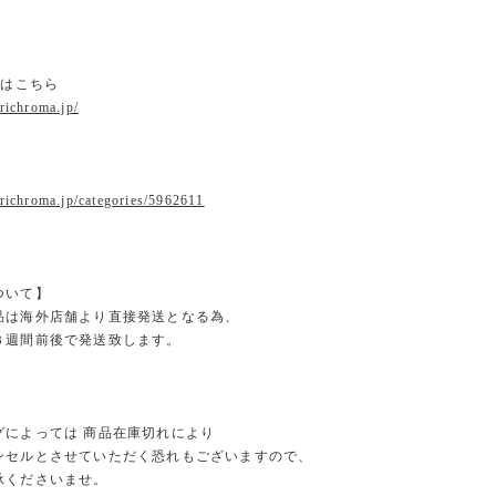
ジはこちら
.richroma.jp/
r
.richroma.jp/categories/5962611
ついて】
品は海外店舗より直接発送となる為、
３週間前後で発送致します。
グによっては 商品在庫切れにより
セルとさせていただく恐れもございますので、
くださいませ。