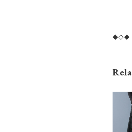
◆◇◆
Rela