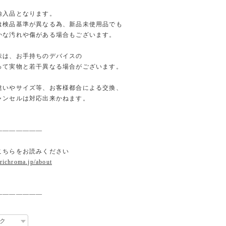
輸入品となります。
検品基準が異なる為、新品未使用品でも
な汚れや傷がある場合もございます。
味は、お手持ちのデバイスの
て実物と若干異なる場合がございます。
違いやサイズ等、お客様都合による交換、
ンセルは対応出来かねます。
———————
こちらをお読みください
.richroma.jp/about
———————