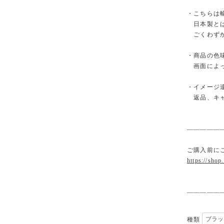
・こちらは
日本製とは
ごくわずか
・商品の色
画面によっ
・イメージ
返品、キャ
—————
ご購入前に
https://shop
—————
種類