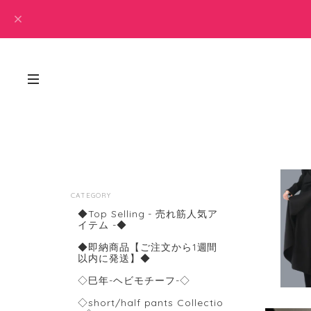
CATEGORY
◆Top Selling - 売れ筋人気ア
イテム -◆
◆即納商品【ご注文から1週間
以内に発送】◆
◇巳年-ヘビモチーフ-◇
◇short/half pants Collectio