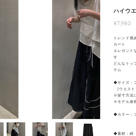
ハイウエ
¥7,980
トレンド感
カート
エレガント
す
どんなトッ
テム
◆サイズ：
[ウエスト：6
※採寸方法
※モデル身長
◆カラー：
◆素材：綿