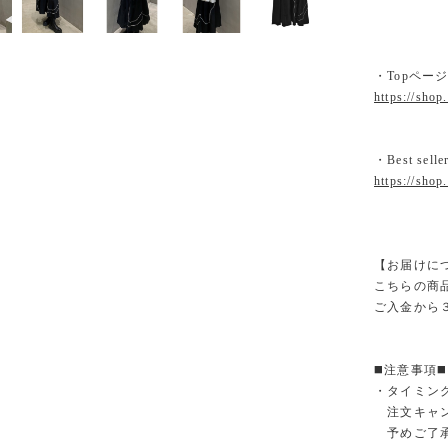
・Topペー
https://shop
・Best selle
https://shop
【お届けに
こちらの商
ご入金から
◼️注意事項◼️
・タイミン
注文キャン
予めご了承