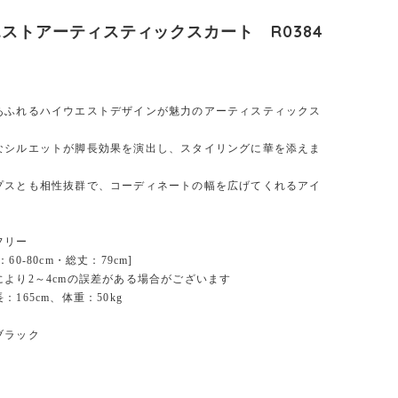
ストアーティスティックスカート R0384
あふれるハイウエストデザインが魅力のアーティスティックス
なシルエットが脚長効果を演出し、スタイリングに華を添えま
プスとも相性抜群で、コーディネートの幅を広げてくれるアイ
フリー
0-80cm・総丈：79cm]
により2～4cmの誤差がある場合がございます
：165cm、体重：50kg
ブラック