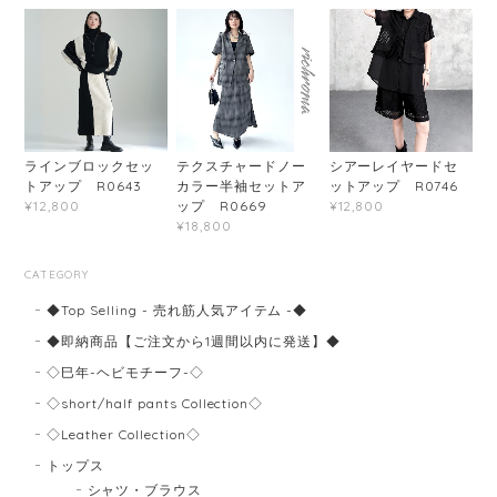
ラインブロックセッ
テクスチャードノー
シアーレイヤードセ
トアップ R0643
カラー半袖セットア
ットアップ R0746
ップ R0669
¥12,800
¥12,800
¥18,800
CATEGORY
◆Top Selling - 売れ筋人気アイテム -◆
◆即納商品【ご注文から1週間以内に発送】◆
◇巳年-ヘビモチーフ-◇
◇short/half pants Collection◇
◇Leather Collection◇
トップス
シャツ・ブラウス