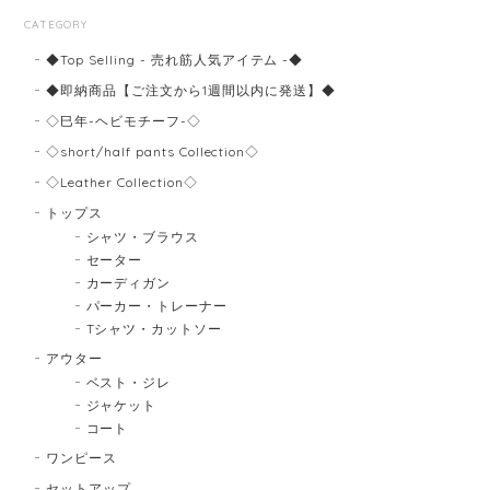
CATEGORY
◆Top Selling - 売れ筋人気アイテム -◆
◆即納商品【ご注文から1週間以内に発送】◆
◇巳年-ヘビモチーフ-◇
◇short/half pants Collection◇
◇Leather Collection◇
トップス
シャツ・ブラウス
セーター
カーディガン
パーカー・トレーナー
Tシャツ・カットソー
アウター
ベスト・ジレ
ジャケット
コート
ワンピース
セットアップ