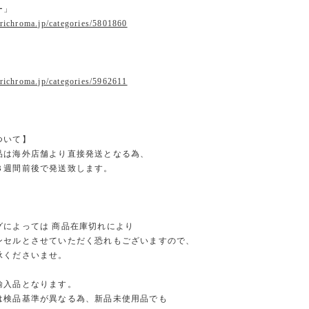
ー」
.richroma.jp/categories/5801860
r
.richroma.jp/categories/5962611
ついて】
品は海外店舗より直接発送となる為、
３週間前後で発送致します。
グによっては 商品在庫切れにより
セルとさせていただく恐れもございますので、
くださいませ。
輸入品となります。
検品基準が異なる為、新品未使用品でも