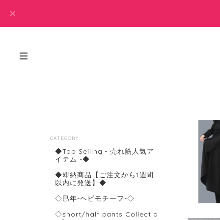
CATEGORY
◆Top Selling - 売れ筋人気ア
イテム -◆
◆即納商品【ご注文から1週間
以内に発送】◆
◇巳年-ヘビモチーフ-◇
◇short/half pants Collectio