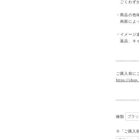
ごくわずか
・商品の色
画面によっ
・イメージ
返品、キャ
—————
ご購入前に
https://shop
—————
種類
※「ご購入