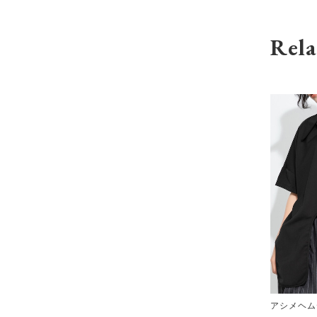
Rela
アシメヘム