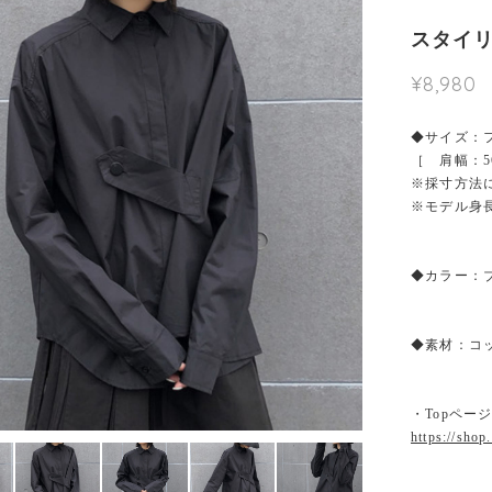
スタイリ
¥8,980
◆サイズ：
［ 肩幅：56
※採寸方法
※モデル身長1
◆カラー：
◆素材：コ
・Topペー
https://shop