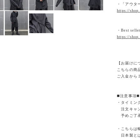
・「アウタ
https://shop
・Best selle
https://shop
【お届けに
こちらの商
ご入金から
◼️注意事項◼️
・タイミン
注文キャン
予めご了承
・こちらは
日本製とは