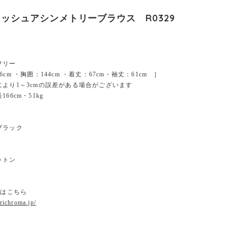
ッシュアシンメトリーブラウス R0329
フリー
cm ・胸囲：144cm ・着丈：67cm・袖丈：61cm ］
により1～3cmの誤差がある場合がございます
66cm・51kg
ブラック
ットン
ジはこちら
.richroma.jp/