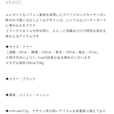
¥9,800
エレガントなシフォン素材を使用したプリーツロングカーディガン
軽やかで風になびくようなデザインは、シンプルなコーディネート
に華やかさをプラス
リラックスタイムや外出時に、さらっと羽織るだけで特別な気分を
味わえるアイテムです
◆サイズ：フリー
［肩幅：49cm ・胸囲：138cm ・着丈：109cm・袖丈：47cm］
※採寸方法により1～3cmの誤差がある場合がございます
※モデル身長166cm/52kg
◆カラー：ブラック
◆素材：コットン・メッシュ
◆richromaでは、デザイン性の高いアイテムを多数取り揃えており