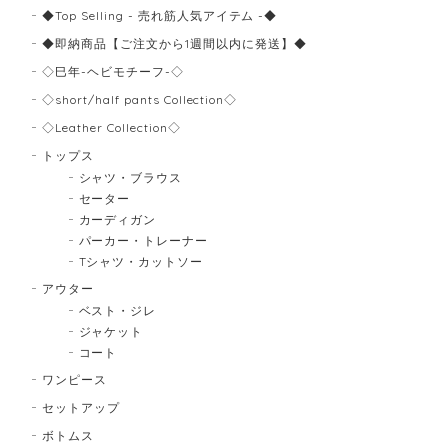
◆Top Selling - 売れ筋人気アイテム -◆
◆即納商品【ご注文から1週間以内に発送】◆
◇巳年-ヘビモチーフ-◇
◇short/half pants Collection◇
◇Leather Collection◇
トップス
シャツ・ブラウス
セーター
カーディガン
パーカー・トレーナー
Tシャツ・カットソー
アウター
ベスト・ジレ
ジャケット
コート
ワンピース
セットアップ
ボトムス