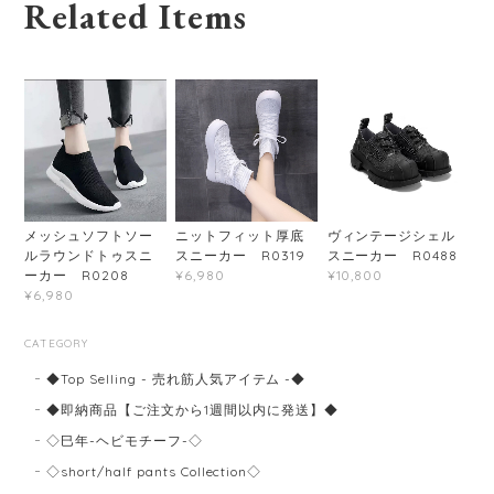
Related Items
メッシュソフトソー
ニットフィット厚底
ヴィンテージシェル
ルラウンドトゥスニ
スニーカー R0319
スニーカー R0488
ーカー R0208
¥6,980
¥10,800
¥6,980
CATEGORY
◆Top Selling - 売れ筋人気アイテム -◆
◆即納商品【ご注文から1週間以内に発送】◆
◇巳年-ヘビモチーフ-◇
◇short/half pants Collection◇