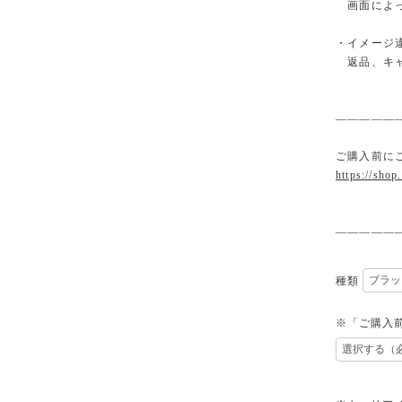
画面によっ
・イメージ
返品、キャ
—————
ご購入前に
https://shop
—————
種類
※「ご購入