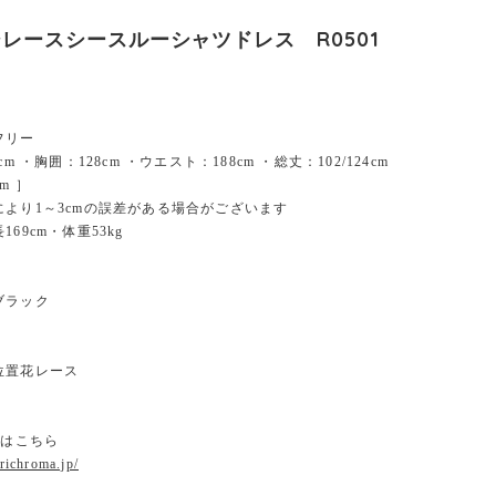
レースシースルーシャツドレス R0501
フリー
cm ・胸囲：128cm ・ウエスト：188cm ・総丈：102/124cm
m ］
により1～3cmの誤差がある場合がございます
69cm・体重53kg
ブラック
位置花レース
ジはこちら
.richroma.jp/