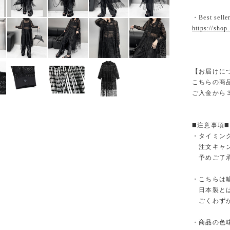
・Best selle
https://shop
【お届けに
こちらの商
ご入金から
◼️注意事項◼️
・タイミン
注文キャン
予めご了承
・こちらは
日本製とは
ごくわずか
・商品の色