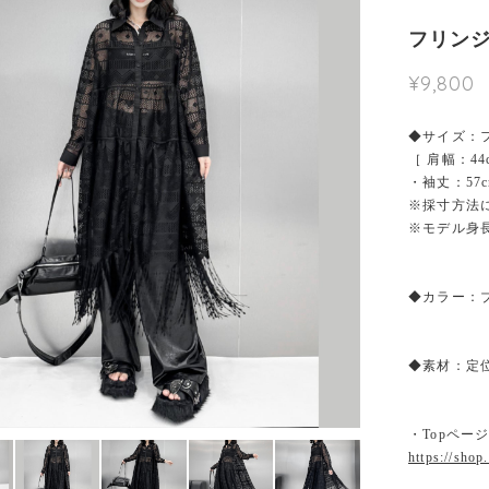
フリンジ
¥9,800
◆サイズ：
［ 肩幅：44
・袖丈：57c
※採寸方法
※モデル身長1
◆カラー：
◆素材：定
・Topペー
https://shop