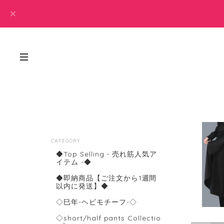
CATEGORY
◆Top Selling - 売れ筋人気ア
イテム -◆
◆即納商品【ご注文から1週間
以内に発送】◆
◇巳年-ヘビモチーフ-◇
◇short/half pants Collectio