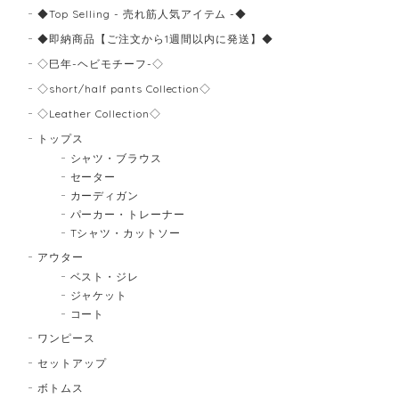
◆Top Selling - 売れ筋人気アイテム -◆
◆即納商品【ご注文から1週間以内に発送】◆
◇巳年-ヘビモチーフ-◇
◇short/half pants Collection◇
◇Leather Collection◇
トップス
シャツ・ブラウス
セーター
カーディガン
パーカー・トレーナー
Tシャツ・カットソー
アウター
ベスト・ジレ
ジャケット
コート
ワンピース
セットアップ
ボトムス