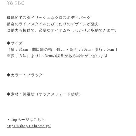
¥6,980
機能的でスタイリッシュなクロスボディバッグ
都会のライフスタイルにぴったりのデザインが魅力
収納力も抜群で、必要なアイテムをしっかりと収納できます。
◆サイズ
［幅：31cm・開口部の幅：48cm・高さ：30cm・奥行：5cm ］
※採寸方法により1～3cmの誤差がある場合がございます
◆カラー：ブラック
◆素材：綿混紡（オックスフォード紡績）
・Topページはこちら
https://shop.richroma.jp/