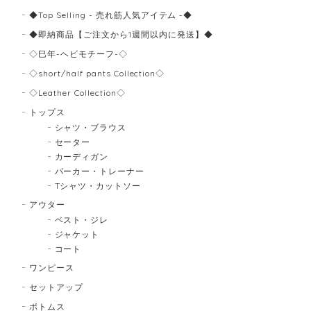
◆Top Selling - 売れ筋人気アイテム -◆
◆即納商品【ご注文から1週間以内に発送】◆
◇巳年-ヘビモチーフ-◇
◇short/half pants Collection◇
◇Leather Collection◇
トップス
シャツ・ブラウス
セーター
カーディガン
パーカー・トレーナー
Tシャツ・カットソー
アウター
ベスト・ジレ
ジャケット
コート
ワンピース
セットアップ
ボトムス