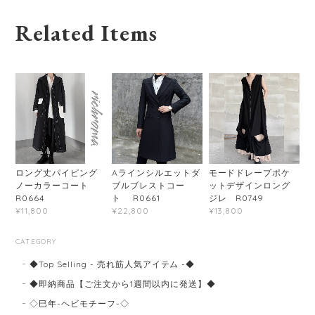
Related Items
ロング丈パイピング
Aラインシルエットダ
モードドレープポケ
ノーカラーコート
ブルブレストコー
ットデザインロング
R0664
ト R0661
ジレ R0749
¥11,800
¥22,800
¥13,800
CATEGORY
◆Top Selling - 売れ筋人気アイテム -◆
◆即納商品【ご注文から1週間以内に発送】◆
◇巳年-ヘビモチーフ-◇