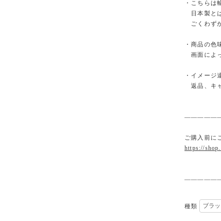
・こちらは
日本製とは
ごくわずか
・商品の色
画面によっ
・イメージ
返品、キャ
—————
ご購入前に
https://shop
—————
種類