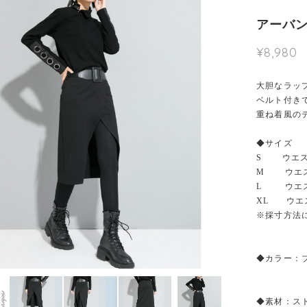
アーバン
¥8,980
大胆なラッ
ベルト付き
重ね着風の
◆サイズ
S ウエスト
M ウエスト
L ウエスト
XL ウエス
※採寸方法
◆カラー：
◆素材：ス