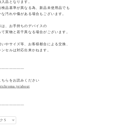
輸入品となります。
検品基準が異なる為、新品未使用品でも
な汚れや傷がある場合もございます。
味は、お手持ちのデバイスの
て実物と若干異なる場合がございます。
違いやサイズ等、お客様都合による交換、
ンセルは対応出来かねます。
———————
こちらをお読みください
.richroma.jp/about
———————