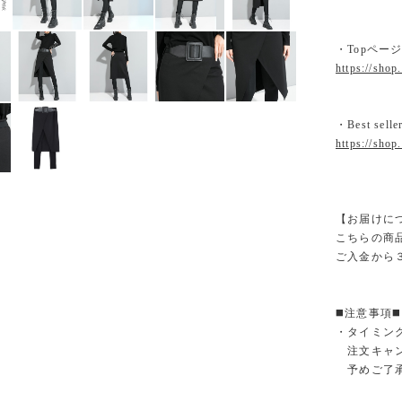
・Topペー
https://shop
・Best selle
https://shop
【お届けに
こちらの商
ご入金から
◼️注意事項◼️
・タイミン
注文キャン
予めご了承