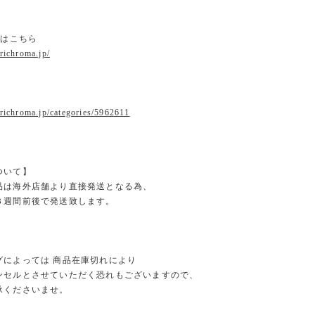
ジはこちら
.richroma.jp/
r
.richroma.jp/categories/5962611
ついて】
品は海外店舗より直接発送となる為、
３週間前後で発送致します。
グによっては 商品在庫切れにより
セルとさせていただく恐れもございますので、
くださいませ。