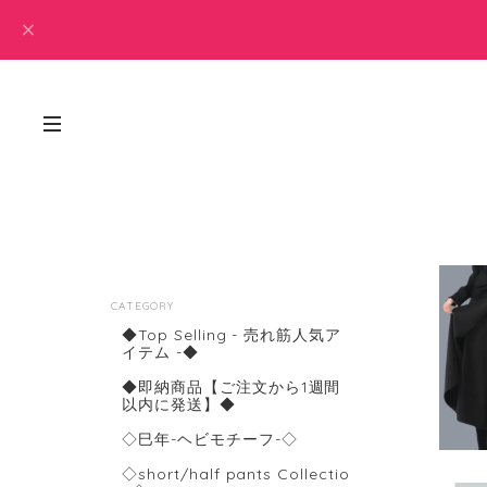
CATEGORY
◆Top Selling - 売れ筋人気ア
イテム -◆
◆即納商品【ご注文から1週間
以内に発送】◆
◇巳年-ヘビモチーフ-◇
◇short/half pants Collectio