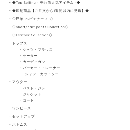
◆Top Selling - 売れ筋人気アイテム -◆
◆即納商品【ご注文から1週間以内に発送】◆
◇巳年-ヘビモチーフ-◇
◇short/half pants Collection◇
◇Leather Collection◇
トップス
シャツ・ブラウス
セーター
カーディガン
パーカー・トレーナー
Tシャツ・カットソー
アウター
ベスト・ジレ
ジャケット
コート
ワンピース
セットアップ
ボトムス