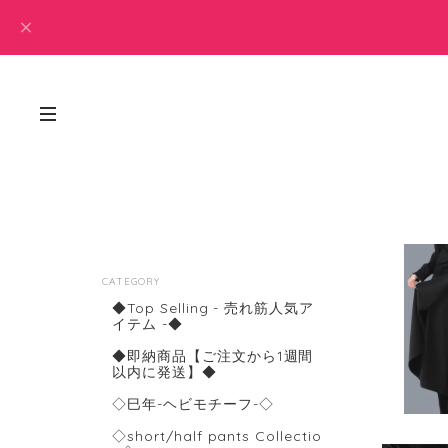
CATEGORY
◆Top Selling - 売れ筋人気ア
イテム -◆
◆即納商品【ご注文から1週間
以内に発送】◆
◇巳年-ヘビモチーフ-◇
◇short/half pants Collectio