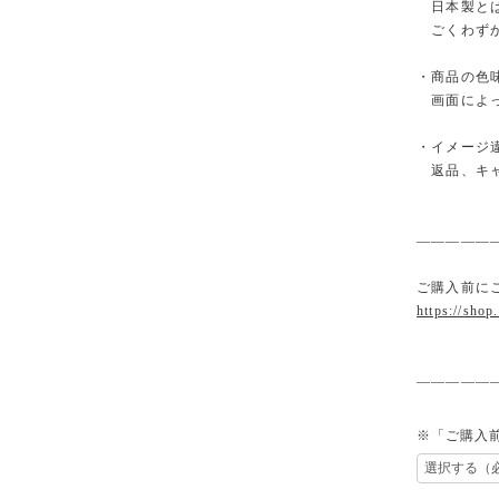
日本製とは
ごくわずか
・商品の色
画面によっ
・イメージ
返品、キャ
—————
ご購入前に
https://shop
—————
※「ご購入