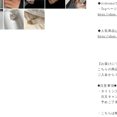
◆richr
・Topペー
https://shop
◆人気商品
https://shop
【お届けに
こちらの商
ご入金から
◼️注意事項◼️
・タイミン
注文キャン
予めご了承
・こちらは