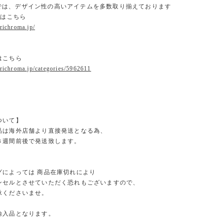
omaでは、デザイン性の高いアイテムを多数取り揃えております
ジはこちら
.richroma.jp/
はこちら
.richroma.jp/categories/5962611
ついて】
品は海外店舗より直接発送となる為、
３週間前後で発送致します。
グによっては 商品在庫切れにより
セルとさせていただく恐れもございますので、
くださいませ。
輸入品となります。