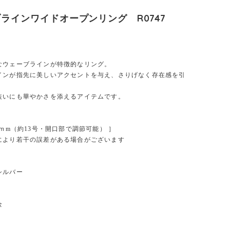
ラインワイドオープンリング R0747
なウェーブラインが特徴的なリング。
インが指先に美しいアクセントを与え、さりげなく存在感を引
。
装いにも華やかさを添えるアイテムです。
7ｍm（約13号・開口部で調節可能） ］
により若干の誤差がある場合がございます
シルバー
金