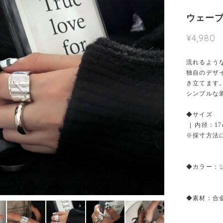
ウェーブ
¥4,980
流れるよう
独自のデザ
き立てます
シンプルな
◆サイズ
［ 内径：1
※採寸方法
◆カラー：
◆素材：合