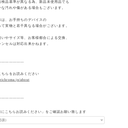
検品基準が異なる為、新品未使用品でも
な汚れや傷がある場合もございます。
味は、お手持ちのデバイスの
て実物と若干異なる場合がございます。
違いやサイズ等、お客様都合による交換、
ンセルは対応出来かねます。
———————
こちらをお読みください
.richroma.jp/about
———————
前にこちらお読みください」をご確認お願い致します