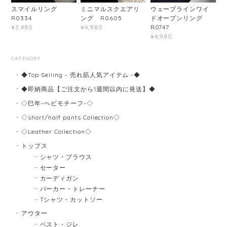
スマイルリング
ミニマルスクエアリ
ウェーブラインワイ
R0334
ング R0605
ドオープンリング
R0747
¥3,480
¥4,980
¥4,980
CATEGORY
◆Top Selling - 売れ筋人気アイテム -◆
◆即納商品【ご注文から1週間以内に発送】◆
◇巳年-ヘビモチーフ-◇
◇short/half pants Collection◇
◇Leather Collection◇
トップス
シャツ・ブラウス
セーター
カーディガン
パーカー・トレーナー
Tシャツ・カットソー
アウター
ベスト・ジレ