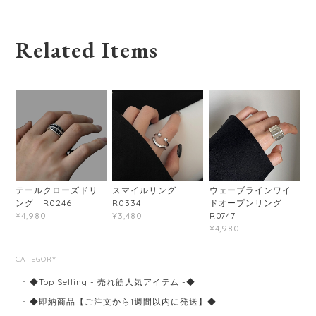
Related Items
テールクローズドリ
スマイルリング
ウェーブラインワイ
ング R0246
R0334
ドオープンリング
R0747
¥4,980
¥3,480
¥4,980
CATEGORY
◆Top Selling - 売れ筋人気アイテム -◆
◆即納商品【ご注文から1週間以内に発送】◆